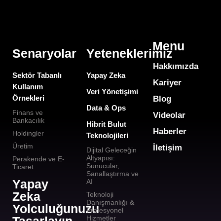
Menu
Senaryolar
Yeteneklerimiz
Hakkımızda
Sektör Tabanlı
Yapay Zeka
Kariyer
Kullanım
Veri Yönetişimi
Örnekleri
Blog
Data & Ops
Finans ve
Videolar
Bankacılık
Hibrit Bulut
Haberler
Holdingler
Teknolojileri
Üretim
İletişim
Dijital Geleceğin
Altyapısı:
Perakende ve E-
Sunucular,
Ticaret
Sanallaştırma ve
Yapay
AI
Zeka
Teknoloji
Danışmanlığı &
Yolculuğunuzu
Profesyonel
Tasarlayın
Hizmetler