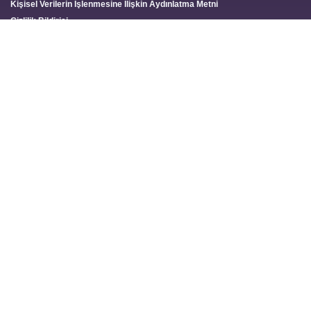
Kişisel Verilerin İşlenmesine İlişkin Aydınlatma Metni
Gizlilik Bildirisi