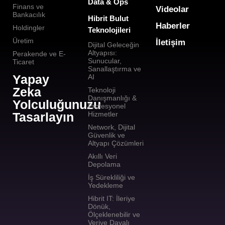
Data & Ops
Finans ve
Videolar
Bankacılık
Hibrit Bulut
Haberler
Holdingler
Teknolojileri
Üretim
İletişim
Dijital Geleceğin
Altyapısı:
Perakende ve E-
Sunucular,
Ticaret
Sanallaştırma ve
Yapay
AI
Zeka
Teknoloji
Danışmanlığı &
Yolculuğunuzu
Profesyonel
Tasarlayın
Hizmetler
Network, Dijital
Güvenlik ve
Altyapı Çözümleri
Akıllı Veri
Depolama
İş Sürekliliği ve
Yedekleme
Hibrit IT: İleriye
Dönük,
Ölçeklenebilir ve
Veriye Dayalı