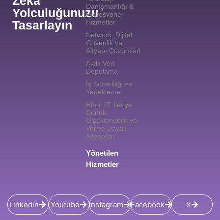
Zeka
Danışmanlığı &
Yolculuğunuzu
Profesyonel
Tasarlayın
Hizmetler
Network, Dijital
Güvenlik ve
Altyapı Çözümleri
Akıllı Veri
Depolama
İş Sürekliliği ve
Yedekleme
Hibrit IT: İleriye
Dönük,
Ölçeklenebilir ve
Veriye Dayalı
Altyapılar
Yönetilen
Hizmetler
Linkedin
Youtube
Instagram
Facebook
X