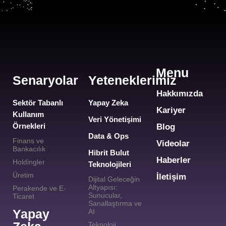
Menu
Senaryolar
Yeteneklerimiz
Hakkımızda
Sektör Tabanlı
Yapay Zeka
Kariyer
Kullanım
Veri Yönetişimi
Örnekleri
Blog
Data & Ops
Finans ve
Videolar
Bankacılık
Hibrit Bulut
Haberler
Holdingler
Teknolojileri
Üretim
İletişim
Dijital Geleceğin
Altyapısı:
Perakende ve E-
Sunucular,
Ticaret
Sanallaştırma ve
Yapay
AI
Teknoloji